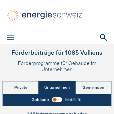
Schnellnavigation
Startseite
Navigation
Inhalt
Kontakt
Suche
Hauptnavigation
Förderbeiträge für
1085
Vulliens
Förderprogramme für Gebäude im
Unternehmen
Private
Unternehmen
Gemeinden
Gebäude
Mobilität