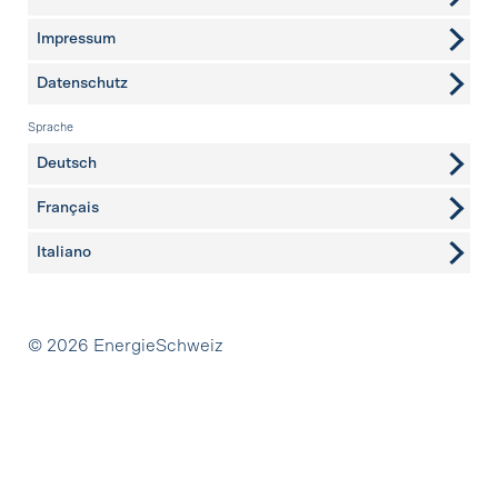
Impressum
Datenschutz
Sprache
Deutsch
Français
Italiano
Partner
© 2026 EnergieSchweiz