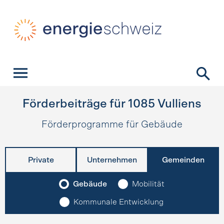
Schnellnavigation
Startseite
Navigation
Inhalt
Kontakt
Suche
Hauptnavigation
Förderbeiträge für
1085
Vulliens
Förderprogramme für Gebäude
Private
Unternehmen
Gemeinden
Gebäude
Mobilität
Kommunale Entwicklung