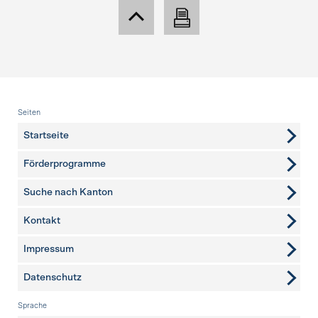
Fusszeile
Seiten
Startseite
Förderprogramme
Suche nach Kanton
Kontakt
weitere Seiten
Impressum
Datenschutz
Sprache