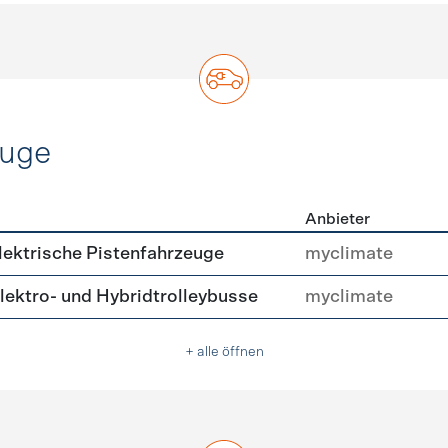
euge
Anbieter
ofahrzeuge
ektrische Pistenfahrzeuge
myclimate
ektro- und Hybridtrolleybusse
myclimate
+ alle öffnen