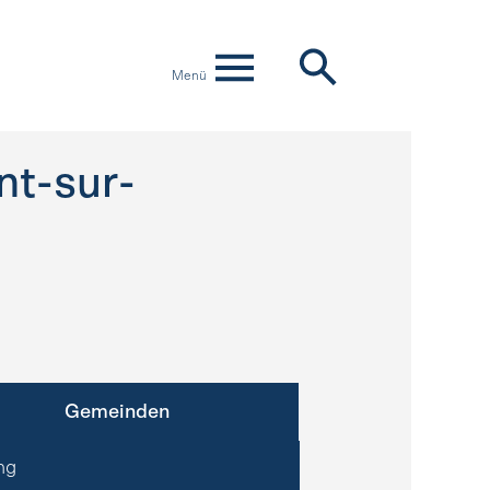
Menü
t-sur-
Gemeinden
ng