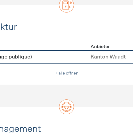
ktur
Anbieter
rastruktur
age publique)
Kanton Waadt
+ alle öffnen
anagement