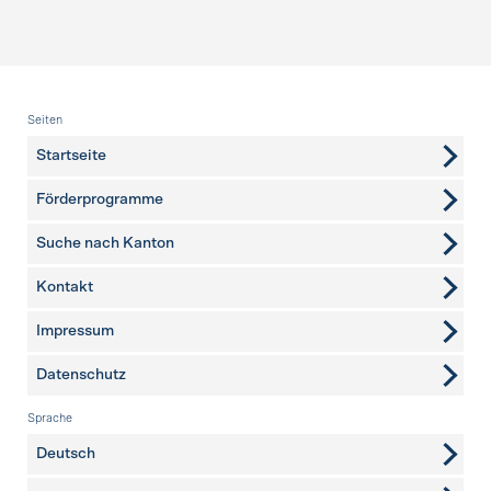
Fusszeile
Seiten
Startseite
Förderprogramme
Suche nach Kanton
Kontakt
weitere Seiten
Impressum
Datenschutz
Sprache
Deutsch