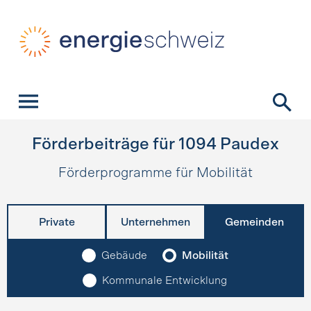
Schnellnavigation
Startseite
Navigation
Inhalt
Kontakt
Suche
Hauptnavigation
Förderbeiträge für
1094
Paudex
Förderprogramme für Mobilität
Private
Unternehmen
Gemeinden
Gebäude
Mobilität
Kommunale Entwicklung