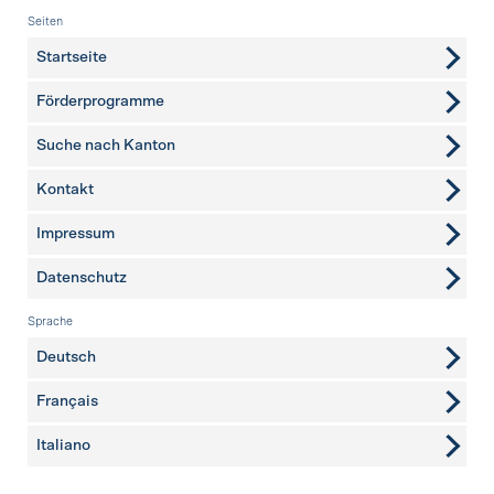
Fusszeile
Seiten
Startseite
Förderprogramme
Suche nach Kanton
Kontakt
weitere Seiten
Impressum
Datenschutz
Sprache
Deutsch
Français
Italiano