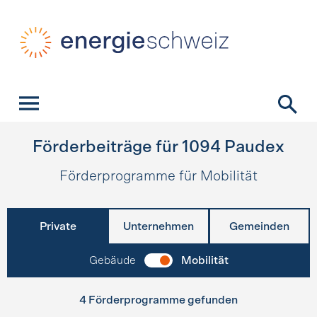
Schnellnavigation
Startseite
Navigation
Inhalt
Kontakt
Suche
Hauptnavigation
Förderbeiträge für
1094
Paudex
Förderprogramme für Mobilität
Private
Unternehmen
Gemeinden
Gebäude
Mobilität
4 Förderprogramme gefunden