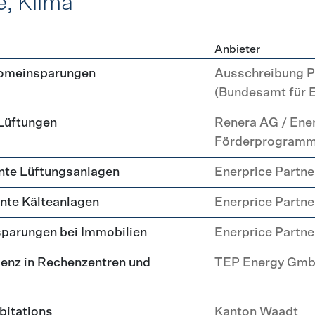
e, Klima
Anbieter
, Kälte, Klima
romeinsparungen
Ausschreibung P
(Bundesamt für 
 Lüftungen
Renera AG / Ene
Förderprogram
nte Lüftungsanlagen
Enerprice Partn
ente Kälteanlagen
Enerprice Partn
parungen bei Immobilien
Enerprice Partn
enz in Rechenzentren und
TEP Energy Gm
abitations
Kanton Waadt