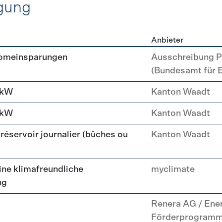
gung
Anbieter
erzeugung
romeinsparungen
Ausschreibung P
(Bundesamt für 
 kW
Kanton Waadt
 kW
Kanton Waadt
réservoir journalier (bûches ou
Kanton Waadt
ne klimafreundliche
myclimate
ng
Renera AG / Ene
Förderprogram