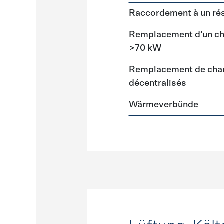
Raccordement à un ré
Remplacement d’un cha
>70 kW
Remplacement de chau
décentralisés
Wärmeverbünde