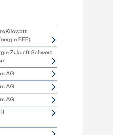
roKilowatt
Energie BFE)
rgie Zukunft Schweiz
me
ers AG
ers AG
ers AG
bH