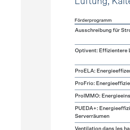
Lüftung, Kält
Förderprogramm
Förderprogramme
Lüftung
Ausschreibung für St
Optivent: Effizientere
ProELA: Energieeffize
ProFrio: Energieeffizi
ProIMMO: Energieeins
PUEDA+: Energieeffizi
Serverräumen
Ventilation dans les h