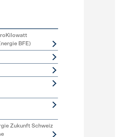
roKilowatt
Energie BFE)
rgie Zukunft Schweiz
me