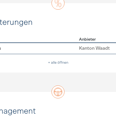
hterungen
Anbieter
erleichterungen
s
Kanton Waadt
+ alle öffnen
anagement