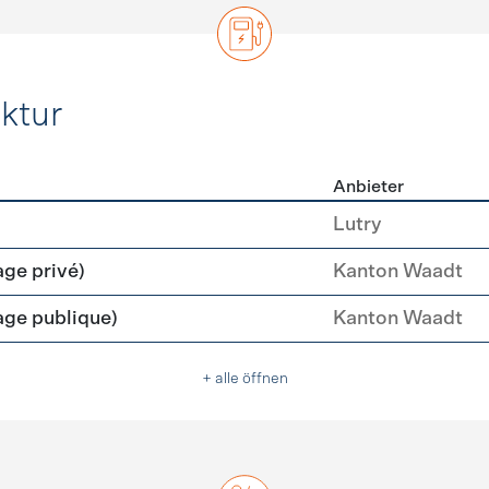
ktur
Anbieter
rastruktur
Lutry
age privé)
Kanton Waadt
age publique)
Kanton Waadt
+ alle öffnen