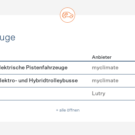
euge
Anbieter
ofahrzeuge
ektrische Pistenfahrzeuge
myclimate
ektro- und Hybridtrolleybusse
myclimate
Lutry
+ alle öffnen