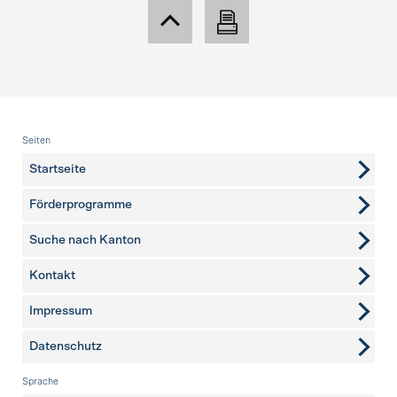
Fusszeile
Seiten
Startseite
Förderprogramme
Suche nach Kanton
Kontakt
weitere Seiten
Impressum
Datenschutz
Sprache