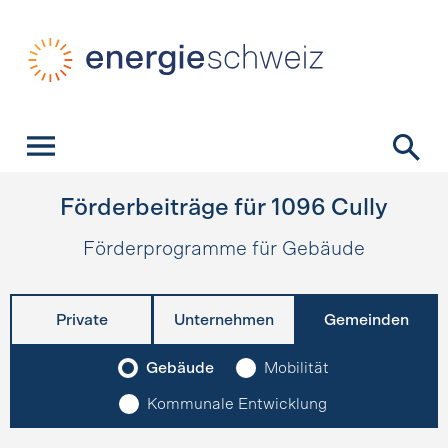
Schnellnavigation
Startseite
Navigation
Inhalt
Kontakt
Suche
Hauptnavigation
Förderbeiträge für
1096
Cully
Förderprogramme für Gebäude
Private
Unternehmen
Gemeinden
Gebäude
Mobilität
Kommunale Entwicklung