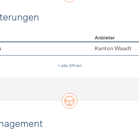
hterungen
Anbieter
erleichterungen
s
Kanton Waadt
+ alle öffnen
anagement