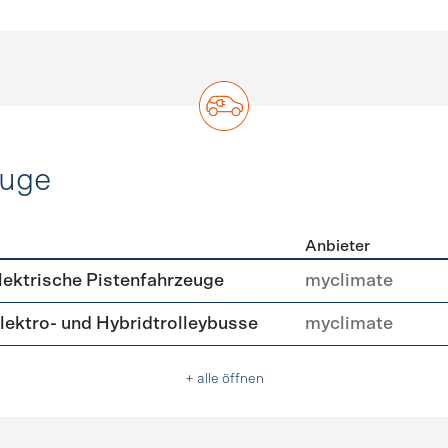
euge
Anbieter
ofahrzeuge
ektrische Pistenfahrzeuge
myclimate
ektro- und Hybridtrolleybusse
myclimate
+ alle öffnen