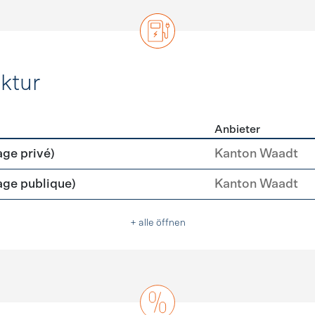
ktur
Anbieter
rastruktur
age privé)
Kanton Waadt
age publique)
Kanton Waadt
+ alle öffnen