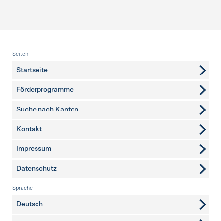
Fusszeile
Seiten
Startseite
Förderprogramme
Suche nach Kanton
Kontakt
weitere Seiten
Impressum
Datenschutz
Sprache
Deutsch