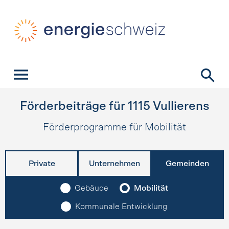
Schnellnavigation
Startseite
Navigation
Inhalt
Kontakt
Suche
Hauptnavigation
Förderbeiträge für
1115
Vullierens
Förderprogramme für Mobilität
Private
Unternehmen
Gemeinden
Gebäude
Mobilität
Kommunale Entwicklung