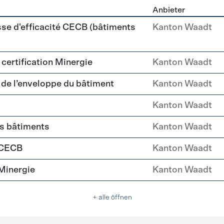
Anbieter
ehülle Sanierung
sse d'efficacité CECB (bâtiments
Kanton Waadt
a certification Minergie
Kanton Waadt
é de l’enveloppe du bâtiment
Kanton Waadt
Kanton Waadt
es bâtiments
Kanton Waadt
 CECB
Kanton Waadt
Minergie
Kanton Waadt
+ alle öffnen