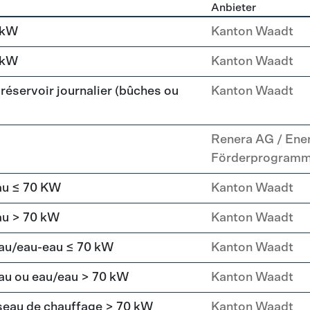
Anbieter
g
 kW
Kanton Waadt
 kW
Kanton Waadt
réservoir journalier (bûches ou
Kanton Waadt
Renera AG / Ene
Förderprogram
au ≤ 70 KW
Kanton Waadt
au > 70 kW
Kanton Waadt
eau/eau-eau ≤ 70 kW
Kanton Waadt
au ou eau/eau > 70 kW
Kanton Waadt
seau de chauffage > 70 kW
Kanton Waadt