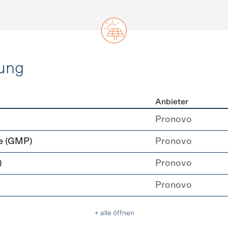
ung
Anbieter
rzeugung
Pronovo
e (GMP)
Pronovo
)
Pronovo
Pronovo
+ alle öffnen