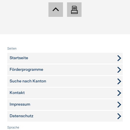
Fusszeile
Seiten
Startseite
Förderprogramme
Suche nach Kanton
Kontakt
weitere Seiten
Impressum
Datenschutz
Sprache