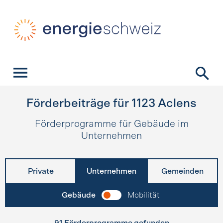
Schnellnavigation
Startseite
Navigation
Inhalt
Kontakt
Suche
Hauptnavigation
Förderbeiträge für
1123
Aclens
Förderprogramme für Gebäude im
Unternehmen
Private
Unternehmen
Gemeinden
Gebäude
Mobilität