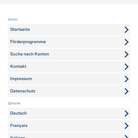
Fusszeile
Seiten
Startseite
Förderprogramme
Suche nach Kanton
Kontakt
weitere Seiten
Impressum
Datenschutz
Sprache
Deutsch
Français