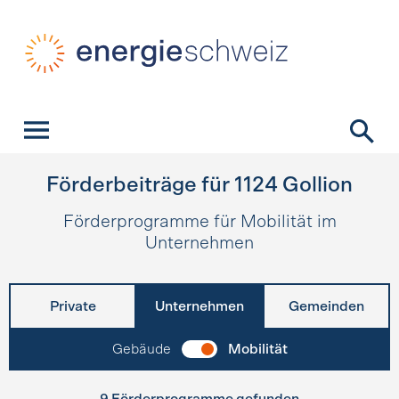
Schnellnavigation
Startseite
Navigation
Inhalt
Kontakt
Suche
Hauptnavigation
Förderbeiträge für
1124
Gollion
Förderprogramme für Mobilität im
Unternehmen
Private
Unternehmen
Gemeinden
Gebäude
Mobilität