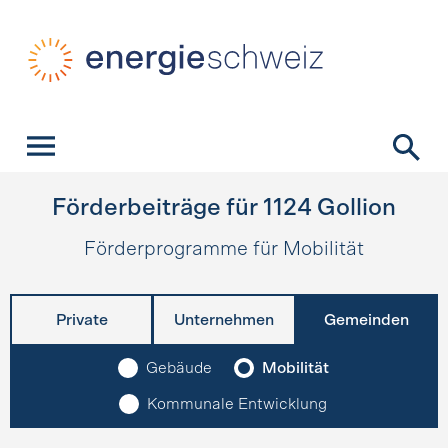
Schnellnavigation
Startseite
Navigation
Inhalt
Kontakt
Suche
Hauptnavigation
Förderbeiträge für
1124
Gollion
Förderprogramme für Mobilität
Private
Unternehmen
Gemeinden
Gebäude
Mobilität
Kommunale Entwicklung