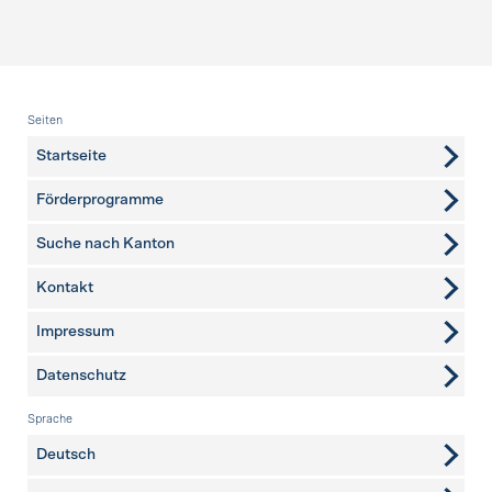
Fusszeile
Seiten
Startseite
Förderprogramme
Suche nach Kanton
Kontakt
weitere Seiten
Impressum
Datenschutz
Sprache
Deutsch