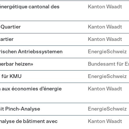
 énergétique cantonal des
Kanton Waadt
-Quartier
Kanton Waadt
artier
Kanton Waadt
trischen Antriebssystemen
EnergieSchweiz
erbar heizen»
Bundesamt für E
g für KMU
EnergieSchweiz
 aux économies d’énergie
Kanton Waadt
it Pinch-Analyse
EnergieSchweiz
nalyse de bâtiment avec
Kanton Waadt