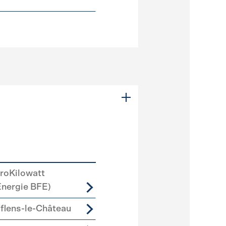
roKilowatt
Energie BFE)
lens-le-Château