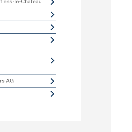
lens-le-Château
ers AG