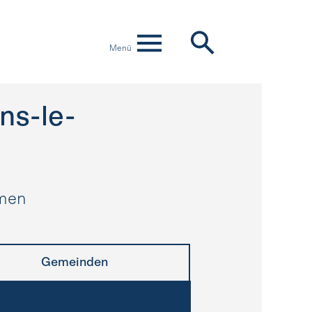
Menü
ns-le-
hmen
Gemeinden