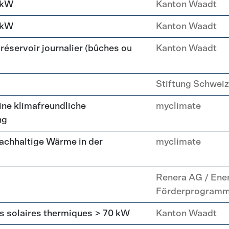
 kW
Kanton Waadt
 kW
Kanton Waadt
réservoir journalier (bûches ou
Kanton Waadt
Stiftung Schweiz
ne klimafreundliche
myclimate
ng
achhaltige Wärme in der
myclimate
Renera AG / Ene
Förderprogram
rs solaires thermiques > 70 kW
Kanton Waadt