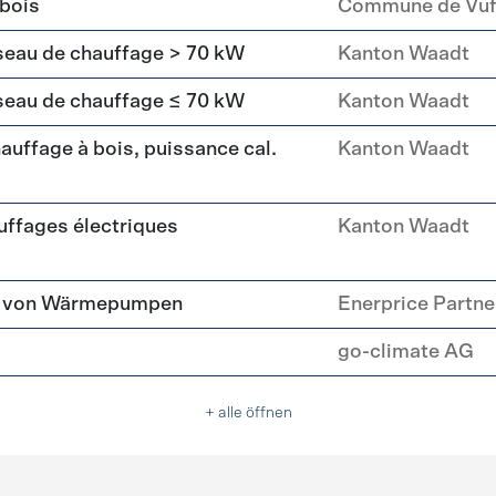
 bois
Commune de Vuff
seau de chauffage > 70 kW
Kanton Waadt
seau de chauffage ≤ 70 kW
Kanton Waadt
uffage à bois, puissance cal.
Kanton Waadt
ffages électriques
Kanton Waadt
tz von Wärmepumpen
Enerprice Partn
go-climate AG
+ alle öffnen