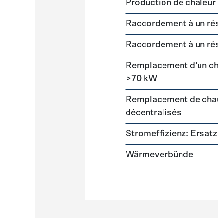
Production de chaleur
Raccordement à un ré
Raccordement à un ré
Remplacement d’un cha
>70 kW
Remplacement de chau
décentralisés
Stromeffizienz: Ersa
Wärmeverbünde