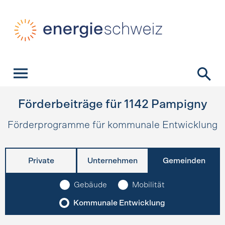
Schnellnavigation
Startseite
Navigation
Inhalt
Kontakt
Suche
Hauptnavigation
Förderbeiträge für
1142
Pampigny
Förderprogramme für kommunale Entwicklung
Private
Unternehmen
Gemeinden
Gebäude
Mobilität
Kommunale Entwicklung