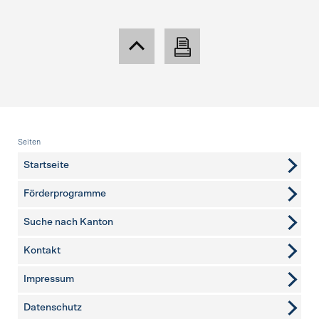
Fusszeile
Seiten
Startseite
Förderprogramme
Suche nach Kanton
Kontakt
weitere Seiten
Impressum
Datenschutz