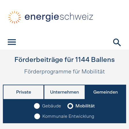
Schnellnavigation
Startseite
Navigation
Inhalt
Kontakt
Suche
Hauptnavigation
Förderbeiträge für
1144
Ballens
Förderprogramme für Mobilität
Private
Unternehmen
Gemeinden
Gebäude
Mobilität
Kommunale Entwicklung