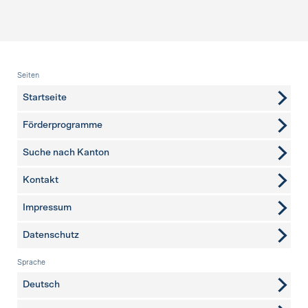
Fusszeile
Seiten
Startseite
Förderprogramme
Suche nach Kanton
Kontakt
weitere Seiten
Impressum
Datenschutz
Sprache
Deutsch