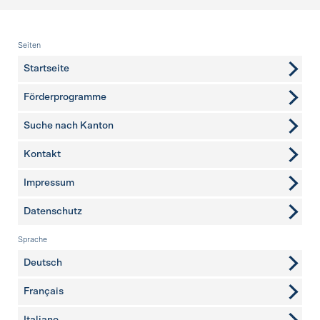
Fusszeile
Seiten
Startseite
Förderprogramme
Suche nach Kanton
Kontakt
weitere Seiten
Impressum
Datenschutz
Sprache
Deutsch
Français