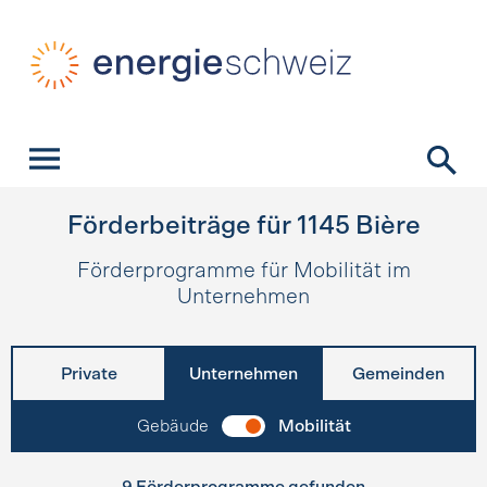
Schnellnavigation
Startseite
Navigation
Inhalt
Kontakt
Suche
Hauptnavigation
Förderbeiträge für
1145
Bière
Förderprogramme für Mobilität im
Unternehmen
Private
Unternehmen
Gemeinden
Gebäude
Mobilität