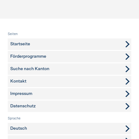
Fusszeile
Seiten
Startseite
Förderprogramme
Suche nach Kanton
Kontakt
weitere Seiten
Impressum
Datenschutz
Sprache
Deutsch