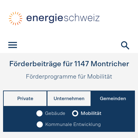
Schnellnavigation
Startseite
Navigation
Inhalt
Kontakt
Suche
Hauptnavigation
Förderbeiträge für
1147
Montricher
Förderprogramme für Mobilität
Private
Unternehmen
Gemeinden
Gebäude
Mobilität
Kommunale Entwicklung