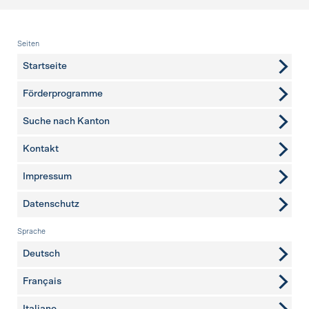
Fusszeile
Seiten
Startseite
Förderprogramme
Suche nach Kanton
Kontakt
weitere Seiten
Impressum
Datenschutz
Sprache
Deutsch
Français