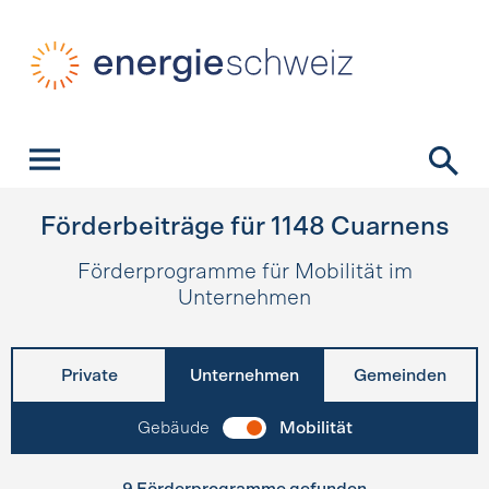
Schnellnavigation
Startseite
Navigation
Inhalt
Kontakt
Suche
Hauptnavigation
Förderbeiträge für
1148
Cuarnens
Förderprogramme für Mobilität im
Unternehmen
Private
Unternehmen
Gemeinden
Gebäude
Mobilität