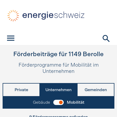
Schnellnavigation
Startseite
Navigation
Inhalt
Kontakt
Suche
Hauptnavigation
Förderbeiträge für
1149
Berolle
Förderprogramme für Mobilität im
Unternehmen
Private
Unternehmen
Gemeinden
Gebäude
Mobilität