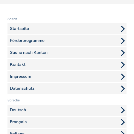
Fusszeile
Seiten
Startseite
Förderprogramme
Suche nach Kanton
Kontakt
weitere Seiten
Impressum
Datenschutz
Sprache
Deutsch
Français