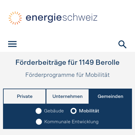
Schnellnavigation
Startseite
Navigation
Inhalt
Kontakt
Suche
Hauptnavigation
Förderbeiträge für
1149
Berolle
Förderprogramme für Mobilität
Private
Unternehmen
Gemeinden
Gebäude
Mobilität
Kommunale Entwicklung