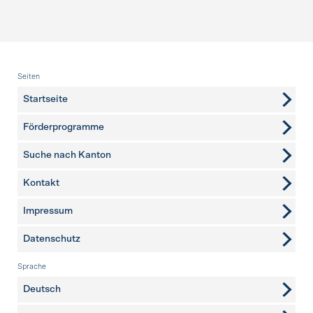
Fusszeile
Seiten
Startseite
Förderprogramme
Suche nach Kanton
Kontakt
weitere Seiten
Impressum
Datenschutz
Sprache
Deutsch