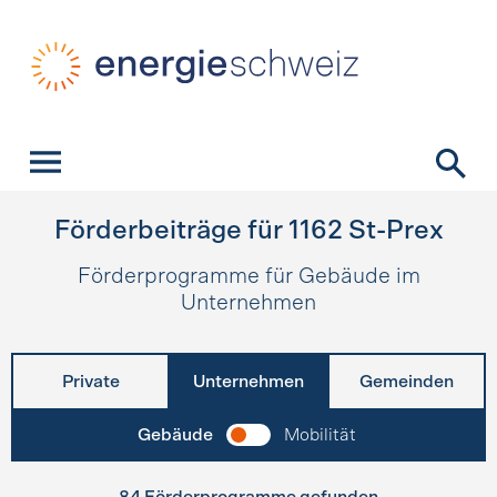
Schnellnavigation
Startseite
Navigation
Inhalt
Kontakt
Suche
Hauptnavigation
Förderbeiträge für
1162
St-Prex
Förderprogramme für Gebäude im
Unternehmen
Private
Unternehmen
Gemeinden
Gebäude
Mobilität