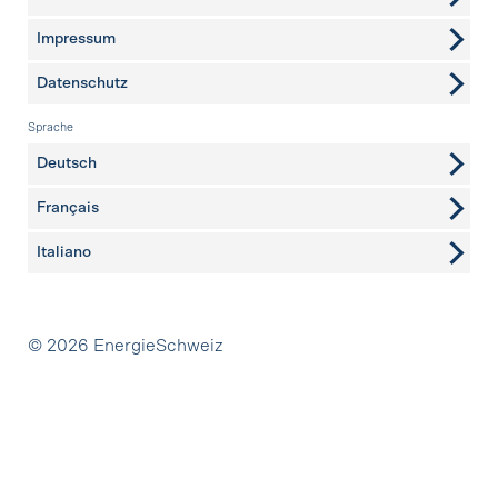
Impressum
Datenschutz
Sprache
Deutsch
Français
Italiano
Partner
© 2026 EnergieSchweiz