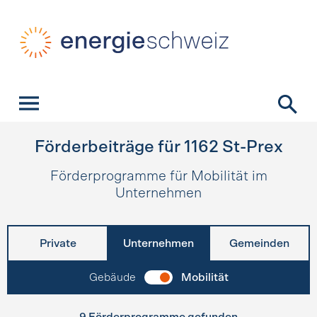
Schnellnavigation
Startseite
Navigation
Inhalt
Kontakt
Suche
Hauptnavigation
Förderbeiträge für
1162
St-Prex
Förderprogramme für Mobilität im
Unternehmen
Private
Unternehmen
Gemeinden
Gebäude
Mobilität