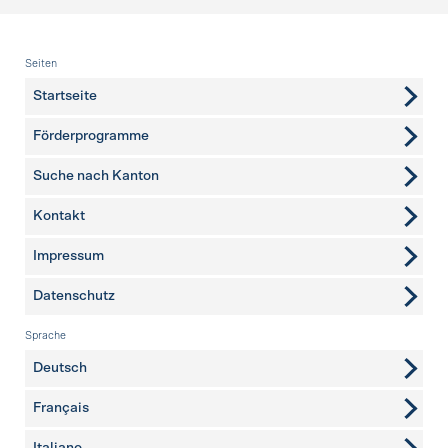
Fusszeile
Seiten
Startseite
Förderprogramme
Suche nach Kanton
Kontakt
weitere Seiten
Impressum
Datenschutz
Sprache
Deutsch
Français