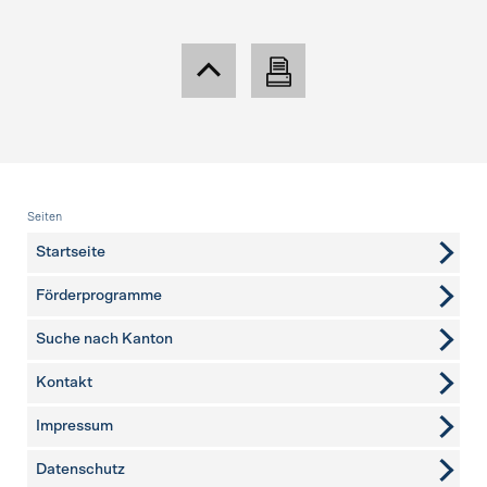
Fusszeile
Seiten
Startseite
Förderprogramme
Suche nach Kanton
Kontakt
weitere Seiten
Impressum
Datenschutz