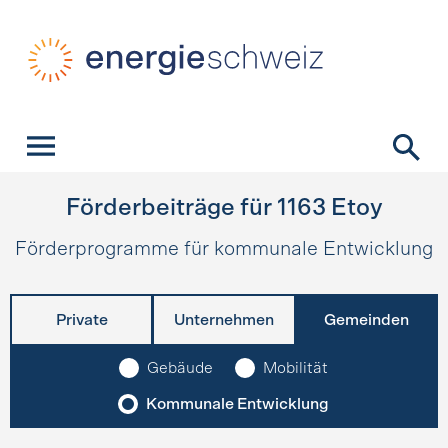
Schnellnavigation
Startseite
Navigation
Inhalt
Kontakt
Suche
Hauptnavigation
Förderbeiträge für
1163
Etoy
Förderprogramme für kommunale Entwicklung
Private
Unternehmen
Gemeinden
Gebäude
Mobilität
Kommunale Entwicklung