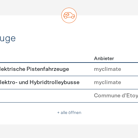
euge
Anbieter
ofahrzeuge
ektrische Pistenfahrzeuge
myclimate
ektro- und Hybridtrolleybusse
myclimate
Commune d'Eto
+ alle öffnen