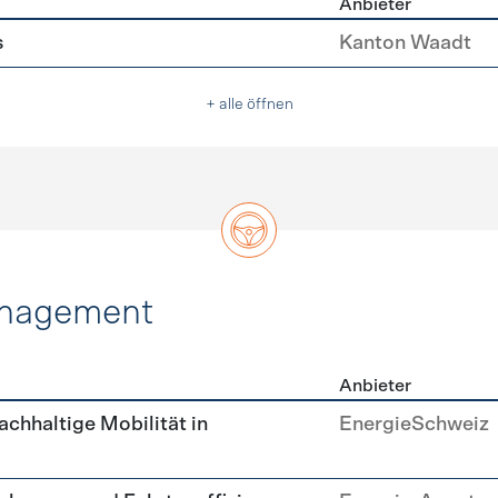
Anbieter
erleichterungen
s
Kanton Waadt
+ alle öffnen
anagement
Anbieter
tätsmanagement
achhaltige Mobilität in
EnergieSchweiz