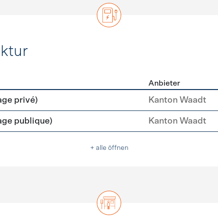
ktur
Anbieter
rastruktur
age privé)
Kanton Waadt
age publique)
Kanton Waadt
+ alle öffnen