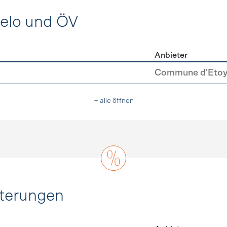
Velo und ÖV
Anbieter
ing, Velo und ÖV
Commune d'Eto
+ alle öffnen
hterungen