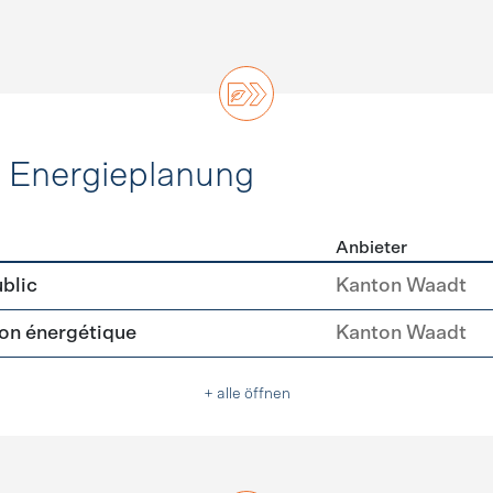
d Energieplanung
Anbieter
ie und Energieplanung
blic
Kanton Waadt
tion énergétique
Kanton Waadt
+ alle öffnen