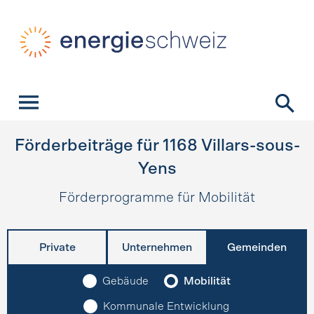
Schnellnavigation
Startseite
Navigation
Inhalt
Kontakt
Suche
Hauptnavigation
Förderbeiträge für
1168
Villars-sous-
Yens
Förderprogramme für Mobilität
Private
Unternehmen
Gemeinden
Gebäude
Mobilität
Kommunale Entwicklung