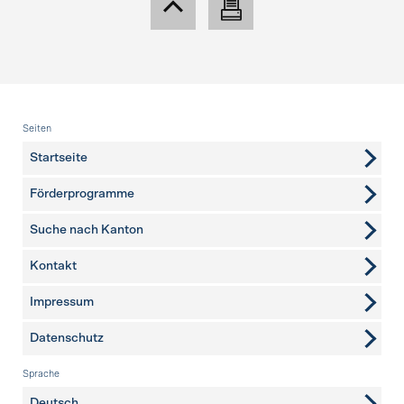
Fusszeile
Seiten
Startseite
Förderprogramme
Suche nach Kanton
Kontakt
weitere Seiten
Impressum
Datenschutz
Sprache
Deutsch