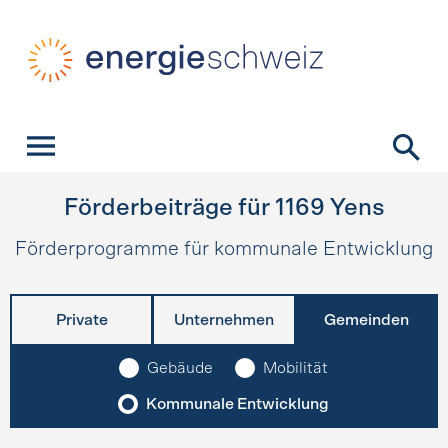
Schnellnavigation
Startseite
Navigation
Inhalt
Kontakt
Suche
Hauptnavigation
Förderbeiträge für
1169
Yens
Förderprogramme für kommunale Entwicklung
Private
Unternehmen
Gemeinden
Gebäude
Mobilität
Kommunale Entwicklung