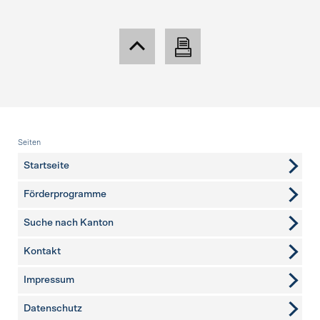
Fusszeile
Seiten
Startseite
Förderprogramme
Suche nach Kanton
Kontakt
weitere Seiten
Impressum
Datenschutz