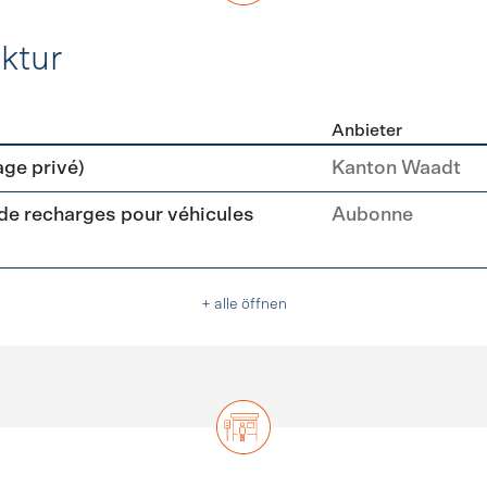
ktur
Anbieter
rastruktur
age privé)
Kanton Waadt
 de recharges pour véhicules
Aubonne
+ alle öffnen