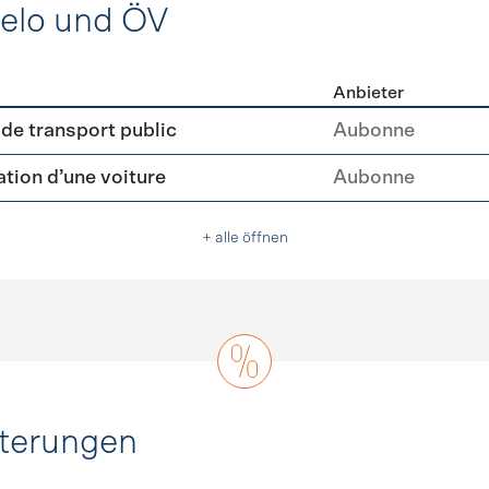
Velo und ÖV
Anbieter
ing, Velo und ÖV
e transport public
Aubonne
ation d’une voiture
Aubonne
+ alle öffnen
hterungen