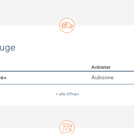
euge
Anbieter
ofahrzeuge
es»
Aubonne
+ alle öffnen