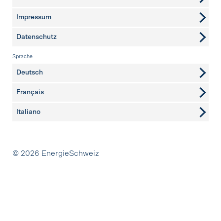
Impressum
Datenschutz
Sprache
Deutsch
Français
Italiano
Partner
© 2026 EnergieSchweiz