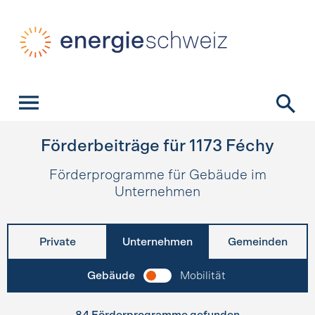
Schnellnavigation
Startseite
Navigation
Inhalt
Kontakt
Suche
Hauptnavigation
Förderbeiträge für
1173
Féchy
Förderprogramme für Gebäude im
Unternehmen
Private
Unternehmen
Gemeinden
Gebäude
Mobilität