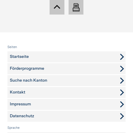
Fusszeile
Seiten
Startseite
Förderprogramme
Suche nach Kanton
Kontakt
weitere Seiten
Impressum
Datenschutz
Sprache