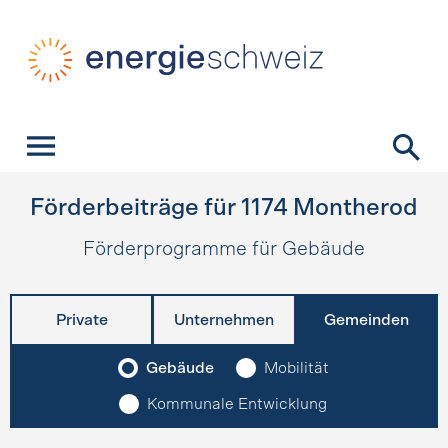
Schnellnavigation
Startseite
Navigation
Inhalt
Kontakt
Suche
Hauptnavigation
Förderbeiträge für
1174
Montherod
Förderprogramme für Gebäude
Private
Unternehmen
Gemeinden
Gebäude
Mobilität
Kommunale Entwicklung