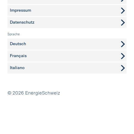
Impressum
Datenschutz
Sprache
Deutsch
Français
Italiano
Partner
© 2026 EnergieSchweiz