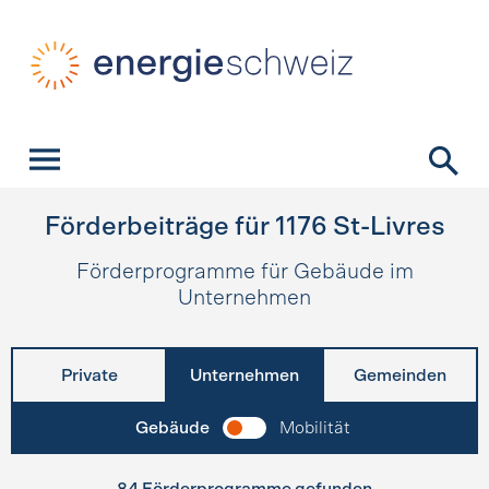
Schnellnavigation
Startseite
Navigation
Inhalt
Kontakt
Suche
Hauptnavigation
Förderbeiträge für
1176
St-Livres
Förderprogramme für Gebäude im
Unternehmen
Private
Unternehmen
Gemeinden
Gebäude
Mobilität