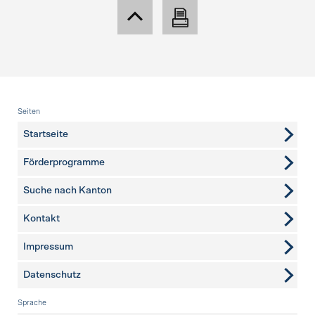
Fusszeile
Seiten
Startseite
Förderprogramme
Suche nach Kanton
Kontakt
weitere Seiten
Impressum
Datenschutz
Sprache