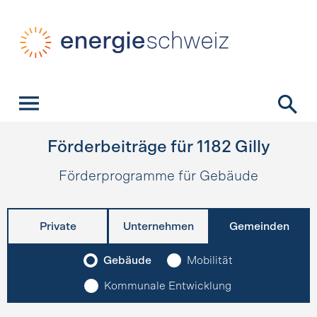
Schnellnavigation
Startseite
Navigation
Inhalt
Kontakt
Suche
Hauptnavigation
Förderbeiträge für
1182
Gilly
Förderprogramme für Gebäude
Private
Unternehmen
Gemeinden
Gebäude
Mobilität
Kommunale Entwicklung