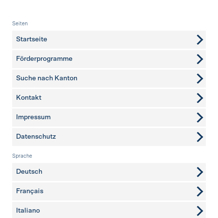
Fusszeile
Seiten
Startseite
Förderprogramme
Suche nach Kanton
Kontakt
weitere Seiten
Impressum
Datenschutz
Sprache
Deutsch
Français
Italiano