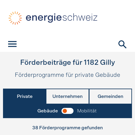
Schnellnavigation
Startseite
Navigation
Inhalt
Kontakt
Suche
Hauptnavigation
Förderbeiträge für
1182
Gilly
Förderprogramme für private Gebäude
Private
Unternehmen
Gemeinden
Gebäude
Mobilität
38 Förderprogramme gefunden