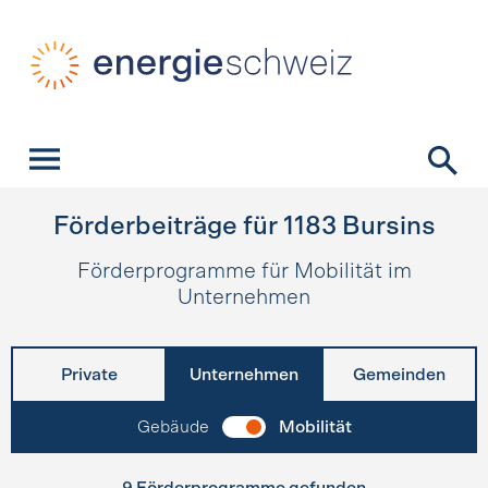
Schnellnavigation
Startseite
Navigation
Inhalt
Kontakt
Suche
Hauptnavigation
Förderbeiträge für
1183
Bursins
Förderprogramme für Mobilität im
Unternehmen
Private
Unternehmen
Gemeinden
Gebäude
Mobilität