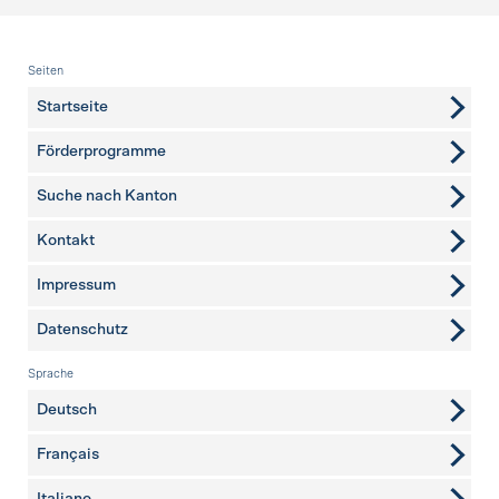
Fusszeile
Seiten
Startseite
Förderprogramme
Suche nach Kanton
Kontakt
weitere Seiten
Impressum
Datenschutz
Sprache
Deutsch
Français