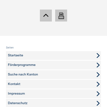
Fusszeile
Seiten
Startseite
Förderprogramme
Suche nach Kanton
Kontakt
weitere Seiten
Impressum
Datenschutz