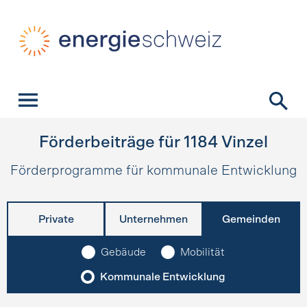
Schnellnavigation
Startseite
Navigation
Inhalt
Kontakt
Suche
Hauptnavigation
Förderbeiträge für
1184
Vinzel
Förderprogramme für kommunale Entwicklung
Private
Unternehmen
Gemeinden
Gebäude
Mobilität
Kommunale Entwicklung