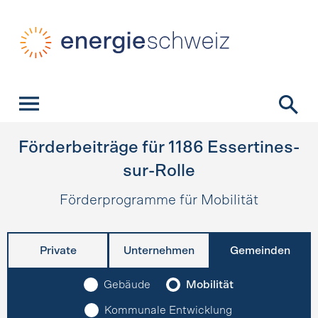
Schnellnavigation
Startseite
Navigation
Inhalt
Kontakt
Suche
Hauptnavigation
Förderbeiträge für
1186
Essertines-
sur-Rolle
Förderprogramme für Mobilität
Private
Unternehmen
Gemeinden
Gebäude
Mobilität
Kommunale Entwicklung