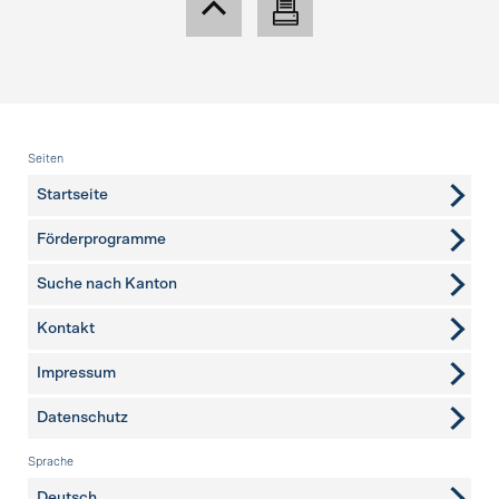
Fusszeile
Seiten
Startseite
Förderprogramme
Suche nach Kanton
Kontakt
weitere Seiten
Impressum
Datenschutz
Sprache
Deutsch