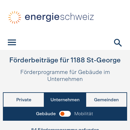
Schnellnavigation
Startseite
Navigation
Inhalt
Kontakt
Suche
Hauptnavigation
Förderbeiträge für
1188
St-George
Förderprogramme für Gebäude im
Unternehmen
Private
Unternehmen
Gemeinden
Gebäude
Mobilität