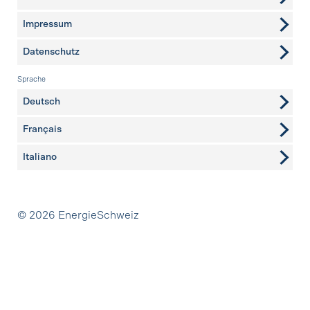
Impressum
Datenschutz
Sprache
Deutsch
Français
Italiano
Partner
© 2026 EnergieSchweiz