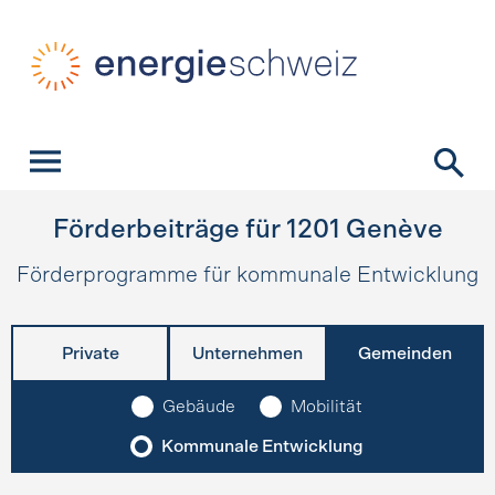
Schnellnavigation
Startseite
Navigation
Inhalt
Kontakt
Suche
Hauptnavigation
Förderbeiträge für
1201
Genève
Förderprogramme für kommunale Entwicklung
Private
Unternehmen
Gemeinden
Gebäude
Mobilität
Kommunale Entwicklung