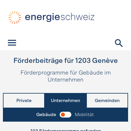
Schnellnavigation
Startseite
Navigation
Inhalt
Kontakt
Suche
Hauptnavigation
Förderbeiträge für
1203
Genève
Förderprogramme für Gebäude im
Unternehmen
Private
Unternehmen
Gemeinden
Gebäude
Mobilität