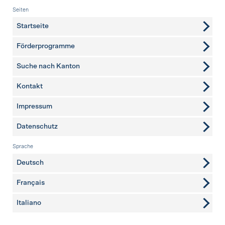
Fusszeile
Seiten
Startseite
Förderprogramme
Suche nach Kanton
Kontakt
weitere Seiten
Impressum
Datenschutz
Sprache
Deutsch
Français
Italiano