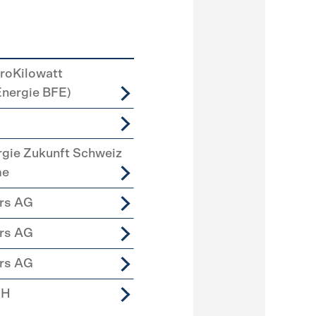
roKilowatt
Energie BFE)
rgie Zukunft Schweiz
me
ers AG
ers AG
ers AG
bH