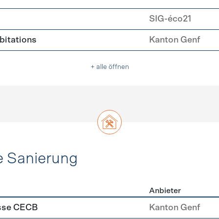
SIG-éco21
abitations
Kanton Genf
+ alle öffnen
e Sanierung
Anbieter
ehülle Sanierung
asse CECB
Kanton Genf