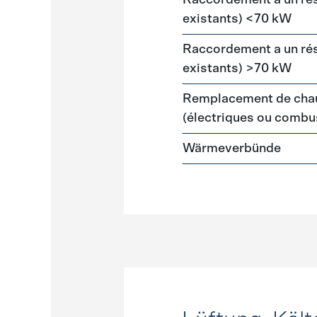
Raccordement a un ré
existants) <70 kW
Raccordement a un ré
existants) >70 kW
Remplacement de chau
(électriques ou combus
Wärmeverbünde