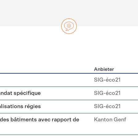
Anbieter
ng
SIG-éco21
andat spécifique
SIG-éco21
alisations régies
SIG-éco21
 des bâtiments avec rapport de
Kanton Genf