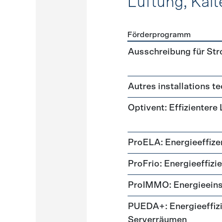
Lüftung, Kält
Förderprogramm
Förderprogramme
Lüftung
Ausschreibung für St
Autres installations t
Optivent: Effizientere
ProELA: Energieeffize
ProFrio: Energieeffizi
ProIMMO: Energieeins
PUEDA+: Energieeffizi
Serverräumen