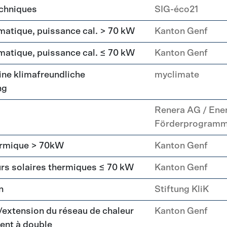
echniques
SIG-éco21
matique, puissance cal. > 70 kW
Kanton Genf
matique, puissance cal. ≤ 70 kW
Kanton Genf
ne klimafreundliche
myclimate
ng
Renera AG / Ene
Förderprogram
hermique > 70kW
Kanton Genf
urs solaires thermiques ≤ 70 kW
Kanton Genf
n
Stiftung KliK
/extension du réseau de chaleur
Kanton Genf
ent à double