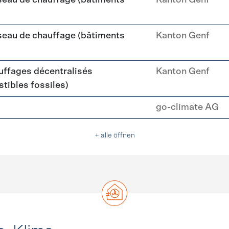
seau de chauffage (bâtiments
Kanton Genf
seau de chauffage (bâtiments
Kanton Genf
ffages décentralisés
Kanton Genf
tibles fossiles)
go-climate AG
+ alle öffnen