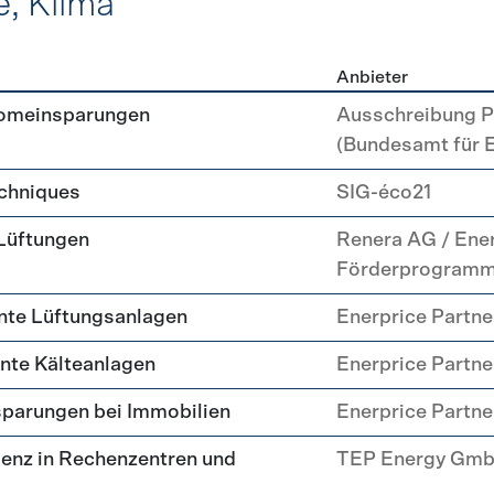
e, Klima
Anbieter
, Kälte, Klima
romeinsparungen
Ausschreibung P
(Bundesamt für 
echniques
SIG-éco21
 Lüftungen
Renera AG / Ene
Förderprogram
nte Lüftungsanlagen
Enerprice Partn
ente Kälteanlagen
Enerprice Partn
parungen bei Immobilien
Enerprice Partn
enz in Rechenzentren und
TEP Energy Gm