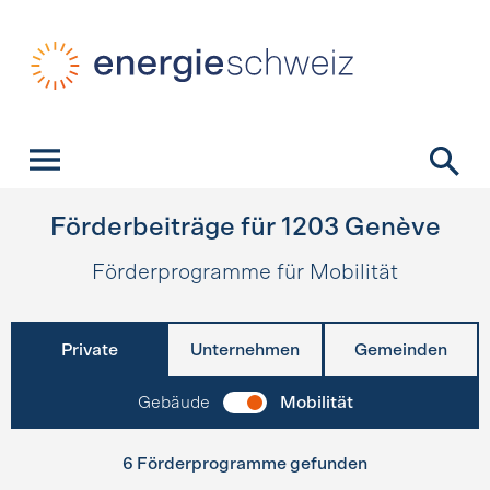
Schnellnavigation
Startseite
Navigation
Inhalt
Kontakt
Suche
Hauptnavigation
Förderbeiträge für
1203
Genève
Förderprogramme für Mobilität
Private
Unternehmen
Gemeinden
Gebäude
Mobilität
6 Förderprogramme gefunden