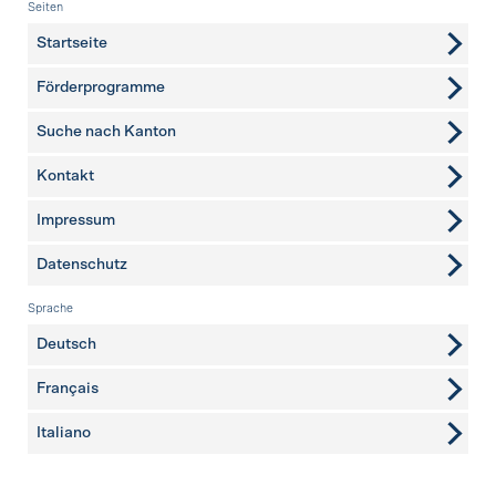
Fusszeile
Seiten
Startseite
Förderprogramme
Suche nach Kanton
Kontakt
weitere Seiten
Impressum
Datenschutz
Sprache
Deutsch
Français
Italiano