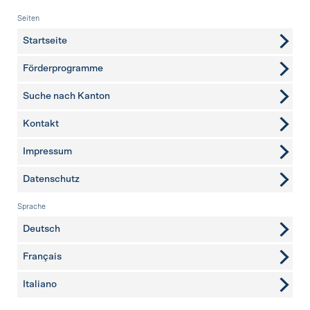
Fusszeile
Seiten
Startseite
Förderprogramme
Suche nach Kanton
Kontakt
weitere Seiten
Impressum
Datenschutz
Sprache
Deutsch
Français
Italiano