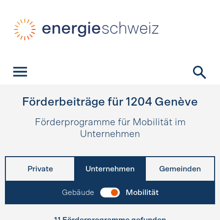
Schnellnavigation
Startseite
Navigation
Inhalt
Kontakt
Suche
Hauptnavigation
Förderbeiträge für
1204
Genève
Förderprogramme für Mobilität im
Unternehmen
Private
Unternehmen
Gemeinden
Gebäude
Mobilität