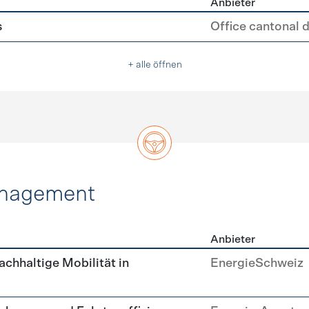
Anbieter
erleichterungen
s
Office cantonal 
+ alle öffnen
anagement
Anbieter
tätsmanagement
achhaltige Mobilität in
EnergieSchweiz