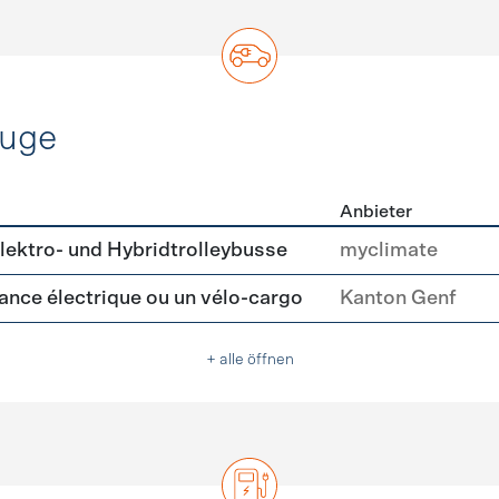
euge
Anbieter
ofahrzeuge
ektro- und Hybridtrolleybusse
myclimate
tance électrique ou un vélo-cargo
Kanton Genf
+ alle öffnen