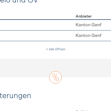
Velo und ÖV
Anbieter
ing, Velo und ÖV
Kanton Genf
Kanton Genf
+ alle öffnen
hterungen