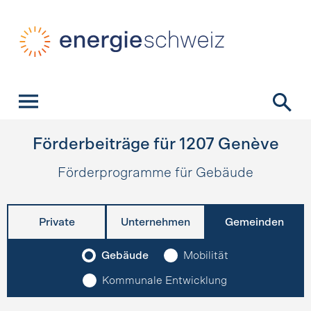
Schnellnavigation
Startseite
Navigation
Inhalt
Kontakt
Suche
Hauptnavigation
Förderbeiträge für
1207
Genève
Förderprogramme für Gebäude
Private
Unternehmen
Gemeinden
Gebäude
Mobilität
Kommunale Entwicklung