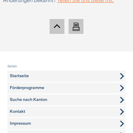
Änderungen bekannt?
Teilen Sie uns diese mit.
Fusszeile
Seiten
Startseite
Förderprogramme
Suche nach Kanton
Kontakt
weitere Seiten
Impressum