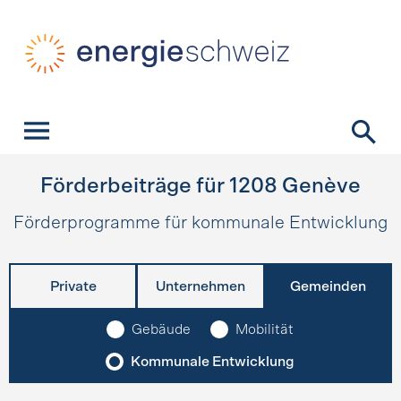
Schnellnavigation
Startseite
Navigation
Inhalt
Kontakt
Suche
Hauptnavigation
Förderbeiträge für
1208
Genève
Förderprogramme für kommunale Entwicklung
Private
Unternehmen
Gemeinden
Gebäude
Mobilität
Kommunale Entwicklung