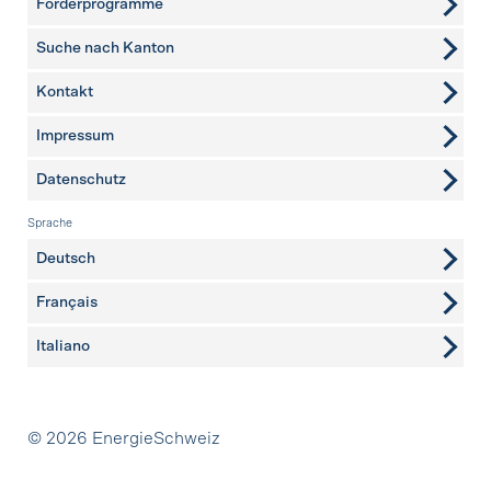
Förderprogramme
Suche nach Kanton
Kontakt
weitere Seiten
Impressum
Datenschutz
Sprache
Deutsch
Français
Italiano
Partner
© 2026 EnergieSchweiz