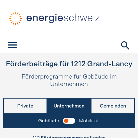
Schnellnavigation
Startseite
Navigation
Inhalt
Kontakt
Suche
Hauptnavigation
Förderbeiträge für
1212
Grand-Lancy
Förderprogramme für Gebäude im
Unternehmen
Private
Unternehmen
Gemeinden
Gebäude
Mobilität