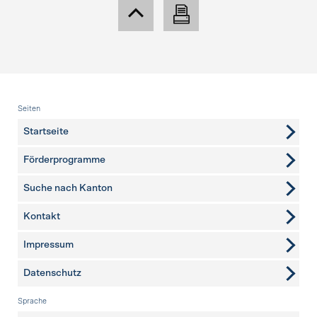
Fusszeile
Seiten
Startseite
Förderprogramme
Suche nach Kanton
Kontakt
weitere Seiten
Impressum
Datenschutz
Sprache