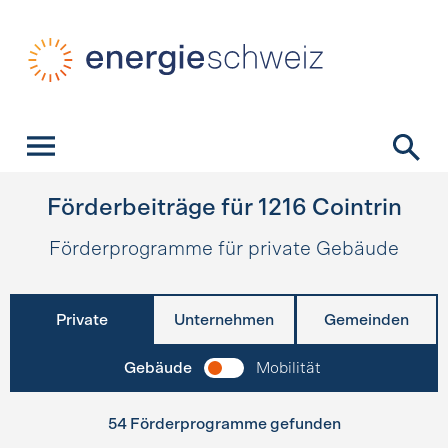
Schnellnavigation
Startseite
Navigation
Inhalt
Kontakt
Suche
Hauptnavigation
Förderbeiträge für
1216
Cointrin
Förderprogramme für private Gebäude
Private
Unternehmen
Gemeinden
Gebäude
Mobilität
54 Förderprogramme gefunden