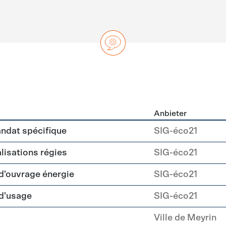
Anbieter
ng
andat spécifique
SIG-éco21
alisations régies
SIG-éco21
 d'ouvrage énergie
SIG-éco21
 d'usage
SIG-éco21
Ville de Meyrin