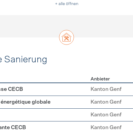
+ alle öffnen
e Sanierung
Anbieter
ehülle Sanierung
asse CECB
Kanton Genf
é énergétique globale
Kanton Genf
Kanton Genf
iante CECB
Kanton Genf