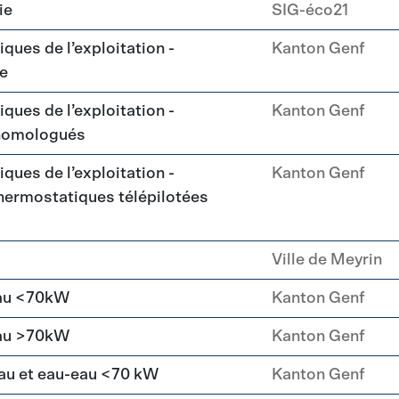
ie
SIG-éco21
ques de l’exploitation -
Kanton Genf
ue
ques de l’exploitation -
Kanton Genf
homologués
ques de l’exploitation -
Kanton Genf
ermostatiques télépilotées
Ville de Meyrin
eau <70kW
Kanton Genf
eau >70kW
Kanton Genf
au et eau-eau <70 kW
Kanton Genf